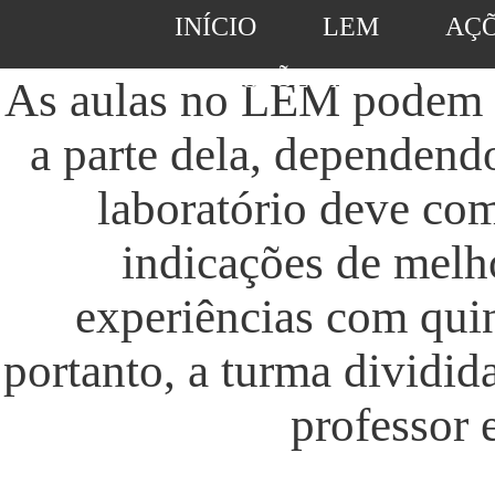
INÍCIO
LEM
AÇ
SUGESTÕES DE ATIVIDA
As aulas no LEM podem a
a parte dela, dependend
laboratório deve co
indicações de melho
experiências com quin
portanto, a turma dividid
professor 